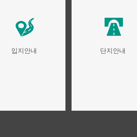
입지안내
단지안내
위치,입지,주변환경
단지설계,구성,평면설계